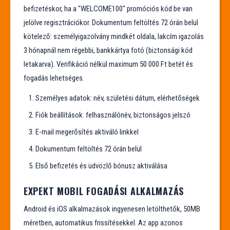
befizetéskor, ha a "WELCOME100" promóciós kód be van
jelölve regisztrációkor. Dokumentum feltöltés 72 órán belül
kötelező: személyigazolvány mindkét oldala, lakcím igazolás
3 hónapnál nem régebbi, bankkártya fotó (biztonsági kód
letakarva). Verifikáció nélkül maximum 50 000 Ft betét és
fogadás lehetséges.
Személyes adatok: név, születési dátum, elérhetőségek
Fiók beállítások: felhasználónév, biztonságos jelszó
E-mail megerősítés aktiváló linkkel
Dokumentum feltöltés 72 órán belül
Első befizetés és üdvözlő bónusz aktiválása
EXPEKT MOBIL FOGADÁSI ALKALMAZÁS
Android és iOS alkalmazások ingyenesen letölthetők, 50MB
méretben, automatikus frissítésekkel. Az app azonos