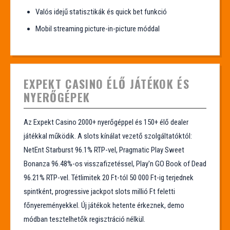
Valós idejű statisztikák és quick bet funkció
Mobil streaming picture-in-picture móddal
EXPEKT CASINO ÉLŐ JÁTÉKOK ÉS
NYERŐGÉPEK
Az Expekt Casino 2000+ nyerőgéppel és 150+ élő dealer
játékkal működik. A slots kínálat vezető szolgáltatóktól:
NetEnt Starburst 96.1% RTP-vel, Pragmatic Play Sweet
Bonanza 96.48%-os visszafizetéssel, Play'n GO Book of Dead
96.21% RTP-vel. Tétlimitek 20 Ft-tól 50 000 Ft-ig terjednek
spintként, progressive jackpot slots millió Ft feletti
főnyereményekkel. Új játékok hetente érkeznek, demo
módban tesztelhetők regisztráció nélkül.