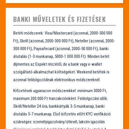
BANKI MŰVELETEK ÉS FIZETÉSEK
Betéti módszerek: Visa/Mastercard (azonnal, 2000-500 000
Ft), Skrill (azonnal, 2000-300 000 Ft), Neteller (azonnal, 2000-
300 000 Ft), Paysafecard (azonnal, 2000-50 000 Ft), banki
átutalás (1-3 munkanap, 5000-1 000 000 Ft). Minden betét
díjmentes az Expekt részéről, de a bank vagy e-wallet
szolgáltató alkalmazhat költségeket. Weekend betétek is
azonnal feldolgozódnak elektronikus módszereknél.
Kifizetések ugyanazon módszerekkel: minimum 3000 Ft,
maximum 200 000 Ft tranzakciónként. Feldolgozási idők:
Skrill/Neteller 24 óra, bankkártyák 3-5 munkanap, banki
átutalás 5-7 munkanap. Első kifizetés előtt KYC verifikáció
szükséges: személyigazolvány/útlevél, lakcím igazolás