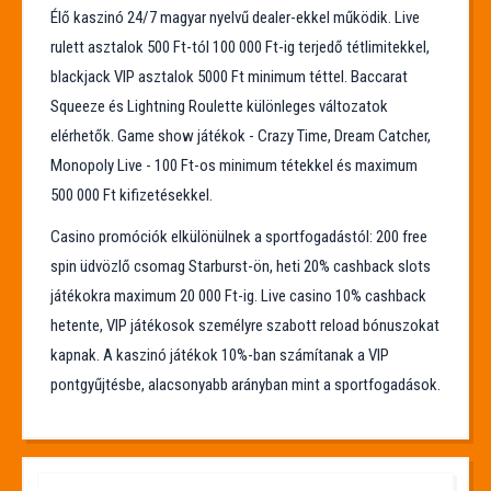
Élő kaszinó 24/7 magyar nyelvű dealer-ekkel működik. Live
rulett asztalok 500 Ft-tól 100 000 Ft-ig terjedő tétlimitekkel,
blackjack VIP asztalok 5000 Ft minimum téttel. Baccarat
Squeeze és Lightning Roulette különleges változatok
elérhetők. Game show játékok - Crazy Time, Dream Catcher,
Monopoly Live - 100 Ft-os minimum tétekkel és maximum
500 000 Ft kifizetésekkel.
Casino promóciók elkülönülnek a sportfogadástól: 200 free
spin üdvözlő csomag Starburst-ön, heti 20% cashback slots
játékokra maximum 20 000 Ft-ig. Live casino 10% cashback
hetente, VIP játékosok személyre szabott reload bónuszokat
kapnak. A kaszinó játékok 10%-ban számítanak a VIP
pontgyűjtésbe, alacsonyabb arányban mint a sportfogadások.