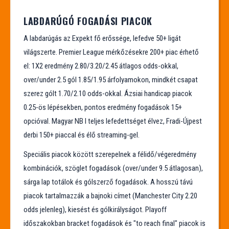
LABDARÚGÓ FOGADÁSI PIACOK
A labdarúgás az Expekt fő erőssége, lefedve 50+ ligát
világszerte. Premier League mérkőzésekre 200+ piac érhető
el: 1X2 eredmény 2.80/3.20/2.45 átlagos odds-okkal,
over/under 2.5 gól 1.85/1.95 árfolyamokon, mindkét csapat
szerez gólt 1.70/2.10 odds-okkal. Ázsiai handicap piacok
0.25-ös lépésekben, pontos eredmény fogadások 15+
opcióval. Magyar NB I teljes lefedettséget élvez, Fradi-Újpest
derbi 150+ piaccal és élő streaming-gel.
Speciális piacok között szerepelnek a félidő/végeredmény
kombinációk, szöglet fogadások (over/under 9.5 átlagosan),
sárga lap totálok és gólszerző fogadások. A hosszú távú
piacok tartalmazzák a bajnoki címet (Manchester City 2.20
odds jelenleg), kiesést és gólkirályságot. Playoff
időszakokban bracket fogadások és "to reach final" piacok is