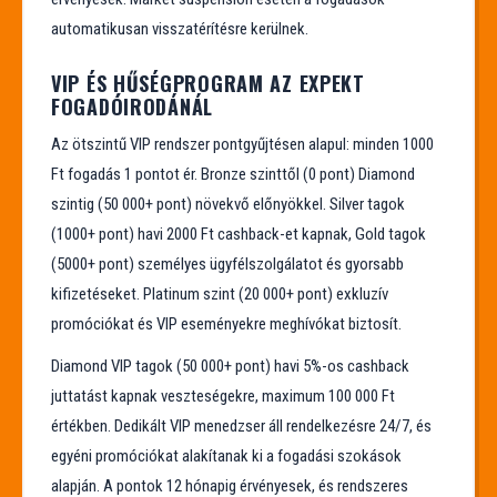
automatikusan visszatérítésre kerülnek.
VIP ÉS HŰSÉGPROGRAM AZ EXPEKT
FOGADÓIRODÁNÁL
Az ötszintű VIP rendszer pontgyűjtésen alapul: minden 1000
Ft fogadás 1 pontot ér. Bronze szinttől (0 pont) Diamond
szintig (50 000+ pont) növekvő előnyökkel. Silver tagok
(1000+ pont) havi 2000 Ft cashback-et kapnak, Gold tagok
(5000+ pont) személyes ügyfélszolgálatot és gyorsabb
kifizetéseket. Platinum szint (20 000+ pont) exkluzív
promóciókat és VIP eseményekre meghívókat biztosít.
Diamond VIP tagok (50 000+ pont) havi 5%-os cashback
juttatást kapnak veszteségekre, maximum 100 000 Ft
értékben. Dedikált VIP menedzser áll rendelkezésre 24/7, és
egyéni promóciókat alakítanak ki a fogadási szokások
alapján. A pontok 12 hónapig érvényesek, és rendszeres