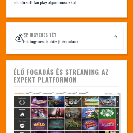
ellenőrzött fair play algoritmusokkal.
🏆 INGYENES TÉT
💰
Heti ingyenes tét aktív játékosoknak
ÉLŐ FOGADÁS ÉS STREAMING AZ
EXPEKT PLATFORMON