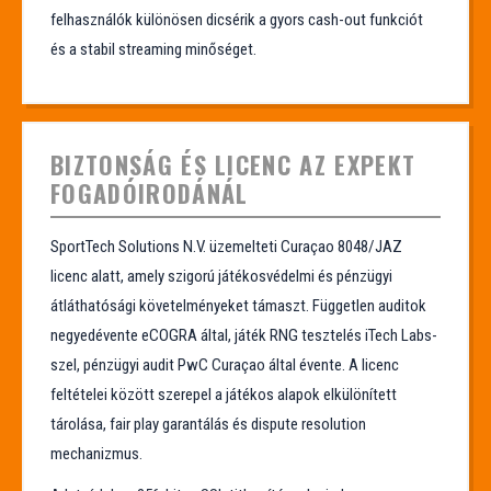
felhasználók különösen dicsérik a gyors cash-out funkciót
és a stabil streaming minőséget.
BIZTONSÁG ÉS LICENC AZ EXPEKT
FOGADÓIRODÁNÁL
SportTech Solutions N.V. üzemelteti Curaçao 8048/JAZ
licenc alatt, amely szigorú játékosvédelmi és pénzügyi
átláthatósági követelményeket támaszt. Független auditok
negyedévente eCOGRA által, játék RNG tesztelés iTech Labs-
szel, pénzügyi audit PwC Curaçao által évente. A licenc
feltételei között szerepel a játékos alapok elkülönített
tárolása, fair play garantálás és dispute resolution
mechanizmus.