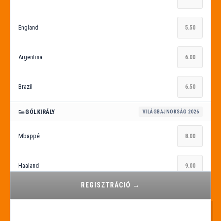
England
5.50
Argentina
6.00
Brazil
6.50
👟
GÓLKIRÁLY
VILÁGBAJNOKSÁG 2026
Mbappé
8.00
Haaland
9.00
REGISZTRÁCIÓ →
Kane
10.0