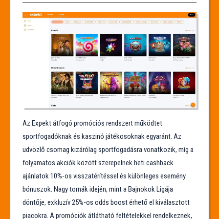
Az Expekt átfogó promóciós rendszert működtet
sportfogadóknak és kaszinó játékosoknak egyaránt. Az
üdvözlő csomag kizárólag sportfogadásra vonatkozik, míg a
folyamatos akciók között szerepelnek heti cashback
ajánlatok 10%-os visszatérítéssel és különleges esemény
bónuszok. Nagy tornák idején, mint a Bajnokok Ligája
döntője, exkluzív 25%-os odds boost érhető el kiválasztott
piacokra. A promóciók átlátható feltételekkel rendelkeznek,