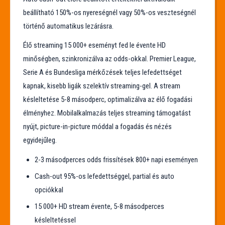
beállítható 150%-os nyereségnél vagy 50%-os veszteségnél
történő automatikus lezárásra.
Élő streaming 15 000+ eseményt fed le évente HD
minőségben, szinkronizálva az odds-okkal. Premier League,
Serie A és Bundesliga mérkőzések teljes lefedettséget
kapnak, kisebb ligák szelektív streaming-gel. A stream
késleltetése 5-8 másodperc, optimalizálva az élő fogadási
élményhez. Mobilalkalmazás teljes streaming támogatást
nyújt, picture-in-picture móddal a fogadás és nézés
egyidejűleg.
2-3 másodperces odds frissítések 800+ napi eseményen
Cash-out 95%-os lefedettséggel, partial és auto
opciókkal
15 000+ HD stream évente, 5-8 másodperces
késleltetéssel