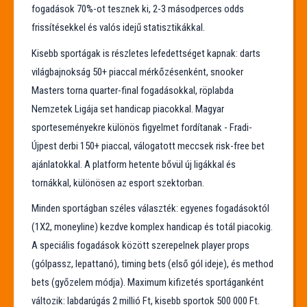
Kisebb bónusz választék
fogadások 70%-ot tesznek ki, 2-3 másodperces odds
Nem minden sportághoz van élő közvetítés
frissítésekkel és valós idejű statisztikákkal.
Kisebb sportágak is részletes lefedettséget kapnak: darts
világbajnokság 50+ piaccal mérkőzésenként, snooker
Masters torna quarter-final fogadásokkal, röplabda
Nemzetek Ligája set handicap piacokkal. Magyar
sporteseményekre különös figyelmet fordítanak - Fradi-
Újpest derbi 150+ piaccal, válogatott meccsek risk-free bet
ajánlatokkal. A platform hetente bővül új ligákkal és
tornákkal, különösen az esport szektorban.
Minden sportágban széles választék: egyenes fogadásoktól
(1X2, moneyline) kezdve komplex handicap és totál piacokig.
A speciális fogadások között szerepelnek player props
(gólpassz, lepattanó), timing bets (első gól ideje), és method
bets (győzelem módja). Maximum kifizetés sportáganként
változik: labdarúgás 2 millió Ft, kisebb sportok 500 000 Ft.